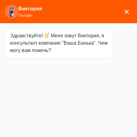
Виктория
×
Онлайн
Здравствуйте!
Меня зовут Виктория, я
Главная
/
Печи для бани
/
Дровяные и
консультант компании "Ваша Банька". Чем
газодровяные печи
/
Везувий
/
Стальные банные
могу вам помочь?
печи
/ Печь Везувий скиф Ковка 16 (210)
Печь Везувий
скиф Ковка 16
(210)
Категория
Стальные банные
печи