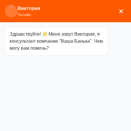
Виктория
×
Онлайн
Здравствуйте!
Меня зовут Виктория, я
Главная
/
Печи для бани
/
Дровяные и
консультант компании "Ваша Банька". Чем
газодровяные печи
/
Везувий
/
Стальные банные
могу вам помочь?
печи
/ Печь Везувий Скиф Стандарт 16 (ДТ-3С)
Печь Везувий
Скиф Стандарт
16 (ДТ-3С)
Категория
Стальные банные
печи