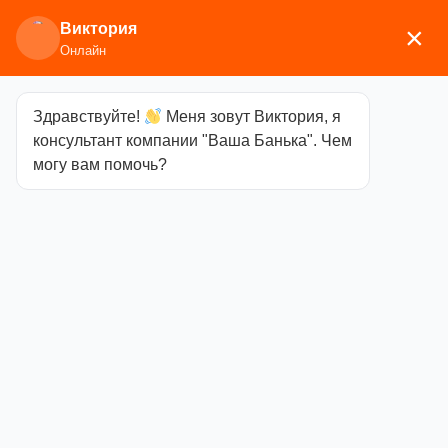
Виктория
×
Онлайн
Здравствуйте!
Меня зовут Виктория, я
Главная
/
Изоляционные и отделочные
консультант компании "Ваша Банька". Чем
материалы
/
Огнеупорные материалы
/ Плита
могу вам помочь?
фиброцементая огнестойкая Астонит
1200х1200х9мм
Плита
фиброцементая
огнестойкая
Астонит
1200х1200х9мм
Категория