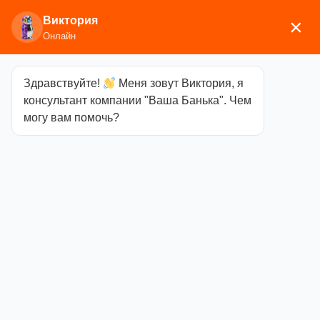
Виктория
×
Онлайн
Здравствуйте!
Меня зовут Виктория, я
Главная
/
Аксессуары для
консультант компании "Ваша Банька". Чем
бани
/
Подголовники
/ Подголовник
могу вам помочь?
ортопедический
Подголовник
ортопедический
Категория
Подголовники