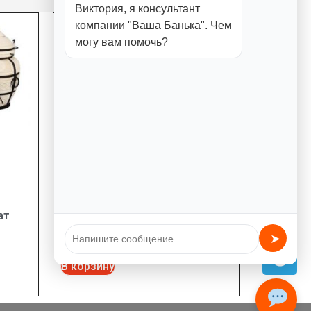
Виктория, я консультант
компании "Ваша Банька". Чем
могу вам помочь?
ат
Чехол для тандыра «Ахмат»
1550,00
₽
➤
В корзину