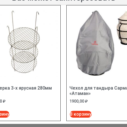
рка 3-х ярусная 280мм
Чехол для тандыра Сарм
«Атаман»
00
₽
1900,00
₽
зину
В корзину