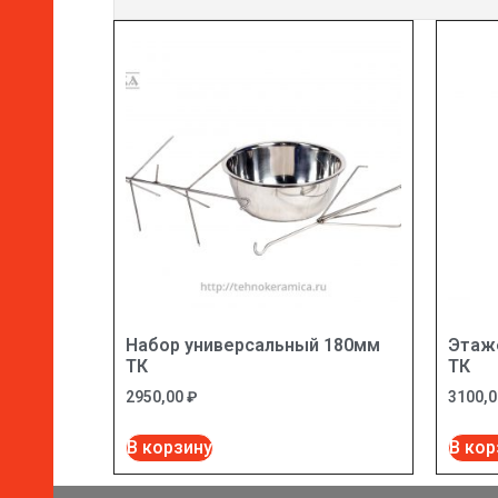
Набор универсальный 180мм
Этаже
ТК
ТК
2950,00
₽
3100,
В корзину
В кор