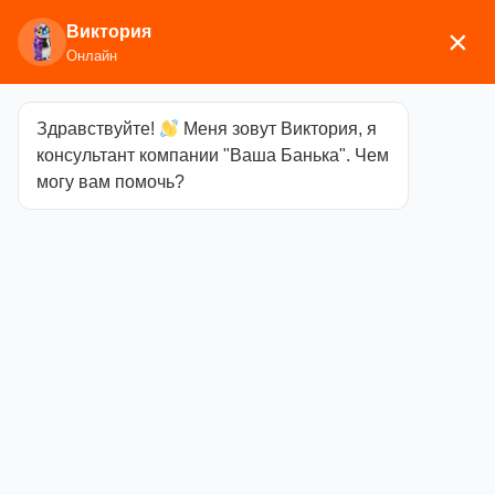
Виктория
×
Онлайн
Здравствуйте!
Меня зовут Виктория, я
Главная
/
Мебель
/
Полки, вешалки
/ Полка для
консультант компании "Ваша Банька". Чем
цветов 4 «Каскад»
могу вам помочь?
Полка для
цветов 4
«Каскад»
Категория
Полки,
вешалки