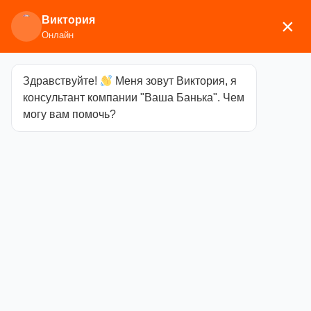
Виктория
×
Онлайн
Здравствуйте!
Меня зовут Виктория, я
Главная
/
Мебель
/
Полки, вешалки
/ Полка Левада
консультант компании "Ваша Банька". Чем
Д7, ольха 2 ряда
могу вам помочь?
Полка Левада
Д7, ольха 2
ряда
Категория
Полки,
вешалки