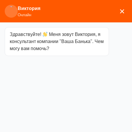
Виктория
×
Онлайн
Здравствуйте!
Меня зовут Виктория, я
Главная
/
Мебель
/
Полки, вешалки
/ Полка с
консультант компании "Ваша Банька". Чем
вешалкой Хит №1 Дуб
могу вам помочь?
Полка с
вешалкой Хит
№1 Дуб
Категория
Полки,
вешалки