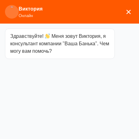
Виктория
×
Онлайн
Здравствуйте!
Меня зовут Виктория, я
Главная
/
Мебель
/
Полки, вешалки
/ Полка
консультант компании "Ваша Банька". Чем
вешалка 6 крючков
могу вам помочь?
Полка вешалка
6 крючков
Категория
Полки,
вешалки