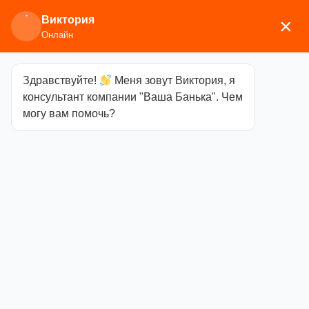
Виктория
×
Онлайн
Здравствуйте!
Меня зовут Виктория, я
Главная
/
Мебель
/
Полки, вешалки
/ Полка
консультант компании "Ваша Банька". Чем
Вешалка Радужная 7 пешек с надписью
могу вам помочь?
Полка Вешалка
Радужная 7
пешек с
надписью
Категория
Полки,
вешалки