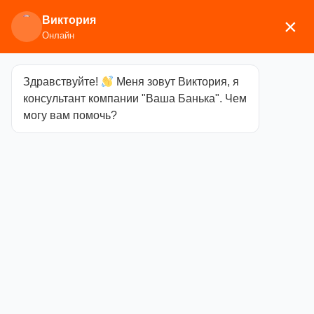
Виктория
×
Онлайн
Здравствуйте!
Меня зовут Виктория, я
Главная
/
Мебель
/
Полки, вешалки
/ Полка
консультант компании "Ваша Банька". Чем
Woodson Ergo 60х45, ольха
могу вам помочь?
Полка Woodson
Ergo 60х45,
ольха
Категория
Полки,
вешалки