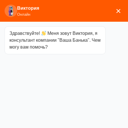
Виктория
×
Онлайн
Здравствуйте!
Меня зовут Виктория, я
Главная
/
Сопутствующие
консультант компании "Ваша Банька". Чем
товары
/
Вентиляция
/ Приточная вентиляция для
могу вам помочь?
печи КуБасту maxi
Приточная
вентиляция
для печи
КуБасту maxi
Категория
Вентиляция