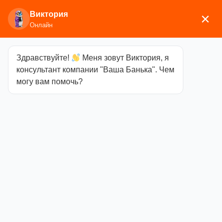
Виктория
×
Онлайн
Здравствуйте!
Меня зовут Виктория, я
Главная
/
Аксессуары для
консультант компании "Ваша Банька". Чем
бани
/
Текстиль
/
Килты
/ Простыня для бани и
могу вам помочь?
сауны, универсальная
Простыня для
бани и сауны,
универсальная
Категория
Килты