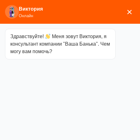
Виктория
×
Онлайн
Здравствуйте!
Меня зовут Виктория, я
Главная
/
Каминное/печное
консультант компании "Ваша Банька". Чем
литье
/
Колосники
/ Решетка колосниковая 1В
могу вам помочь?
(135х285) фин.
Решетка
колосниковая
1В (135х285)
фин.
Категория
Колосники