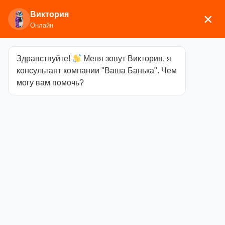
Виктория
×
Онлайн
Здравствуйте!
Меня зовут Виктория, я
Главная
/
Каминное/печное
консультант компании "Ваша Банька". Чем
литье
/
Колосники
/ Решетка колосниковая РУ-4
могу вам помочь?
(Б) 400х200
Решетка
колосниковая
РУ-4 (Б)
400х200
Категория
Колосники