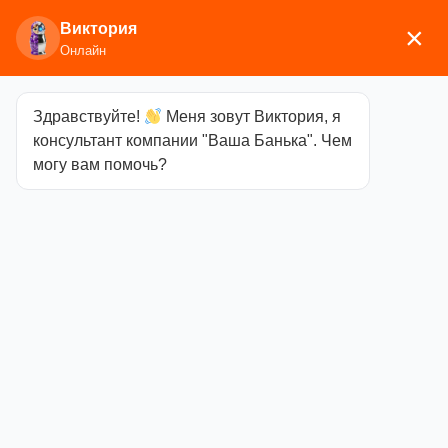
Виктория
×
Онлайн
Здравствуйте!
Меня зовут Виктория, я
Главная
/
Аксессуары для
консультант компании "Ваша Банька". Чем
бани
/
Текстиль
/
Рукавицы, тапочки
/ Рукавица
могу вам помочь?
белая, войлок
Рукавица
белая, войлок
Категория
Рукавицы, тапочки