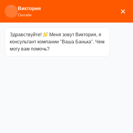
Виктория
×
Онлайн
Здравствуйте!
Меня зовут Виктория, я
Главная
/
Аксессуары для бани
/
Термометры,
консультант компании "Ваша Банька". Чем
гигрометры, часы
/ Sawo Термогигрометр 221-
могу вам помочь?
THVD
Sawo
Термогигрометр
221-THVD
Категория
Термометры,
гигрометры, часы