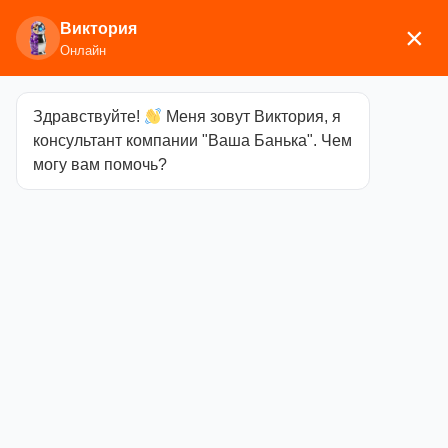
Виктория
×
Онлайн
Здравствуйте!
Меня зовут Виктория, я
Главная
/
Аксессуары для бани
/
Термометры,
консультант компании "Ваша Банька". Чем
гигрометры, часы
/ Sawo Термогигрометр 241-
могу вам помочь?
THD
Sawo
Термогигрометр
241-THD
Категория
Термометры,
гигрометры, часы