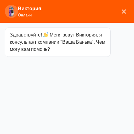
Виктория
×
Онлайн
Здравствуйте!
Меня зовут Виктория, я
Главная
/
Аксессуары для бани
/
Веники и
консультант компании "Ваша Банька". Чем
травы
/ Сбор трав, Иссоп
могу вам помочь?
Сбор трав,
Иссоп
Категория
Веники и
травы