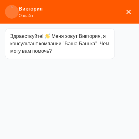
Виктория
×
Онлайн
Здравствуйте!
Меня зовут Виктория, я
Главная
/
Печи для бани
/
Комплектующие к
консультант компании "Ваша Банька". Чем
печам
/ Сетка на трубу для Ураган под шибер 115
могу вам помочь?
(215х305х290) Искандер/Авангард
Сетка на трубу
для Ураган под
шибер 115
(215х305х290)
Искандер/
Авангард
Категория