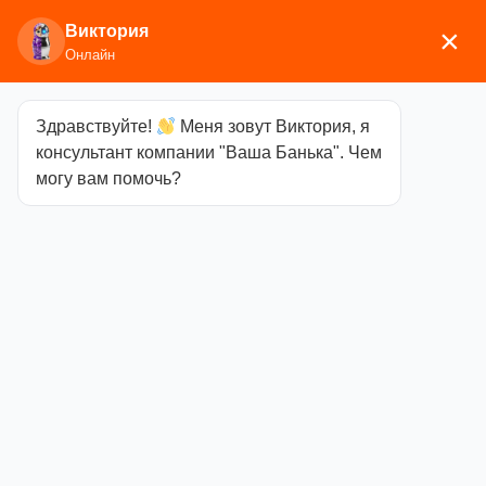
Виктория
×
Онлайн
Здравствуйте!
Меня зовут Виктория, я
Главная
/
Аксессуары для бани
/
Бондарные
консультант компании "Ваша Банька". Чем
изделия
/ Шайка Woodson с пласт. вставкой, 12л,
могу вам помочь?
дуб
Шайка
Woodson с
пласт.
вставкой, 12л,
дуб
Категория
Бондарные изделия