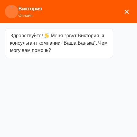
Виктория
×
Онлайн
Здравствуйте!
Меня зовут Виктория, я
Главная
/
Аксессуары для
консультант компании "Ваша Банька". Чем
бани
/
Текстиль
/
Шапки
/ Шапка танкиста
могу вам помочь?
«Жарко, как в танке», Войлок
Шапка
танкиста
«Жарко, как в
танке», Войлок
Категория
Шапки