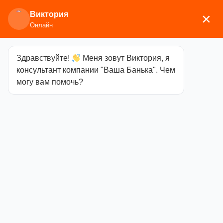
Виктория
×
Онлайн
Здравствуйте!
Меня зовут Виктория, я
Главная
/
Аксессуары для
консультант компании "Ваша Банька". Чем
бани
/
Текстиль
/
Шапки
/ Шлем викинга «Великий
могу вам помочь?
Воин», войлок
Шлем викинга
«Великий
Воин», войлок
Категория
Шапки