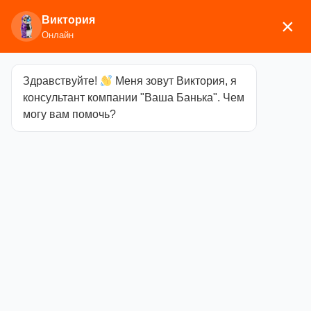
Виктория
×
Онлайн
Здравствуйте!
Меня зовут Виктория, я
Главная
/
Аксессуары для
консультант компании "Ваша Банька". Чем
бани
/
Текстиль
/
Шапки
/ шляпа «Шикарный
могу вам помочь?
мужчина», прем.
шляпа
«Шикарный
мужчина»,
прем.
Категория
Шапки