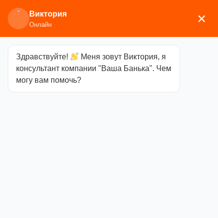
Виктория
×
Онлайн
Здравствуйте!
Меня зовут Виктория, я
Главная
/
Аксессуары для
консультант компании "Ваша Банька". Чем
бани
/
Текстиль
/
Шапки
/ шляпка «готовлю
могу вам помочь?
вкусно»
шляпка
«готовлю
вкусно»
Категория
Шапки