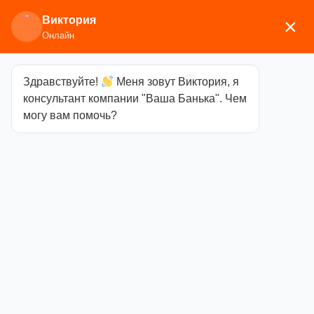
Виктория
×
Онлайн
Здравствуйте!
Меня зовут Виктория, я
Главная
/
Сопутствующие товары
/
Уход за печью
консультант компании "Ваша Банька". Чем
и дымоходом
/ Средство для очистки дымохода
могу вам помочь?
1кг АУРА
Средство для
очистки
дымохода 1кг
АУРА
Категория
Уход за
печью и дымоходом