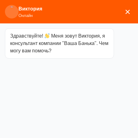
Виктория
×
Онлайн
Здравствуйте!
Меня зовут Виктория, я
Главная
/
Сопутствующие товары
/
Уход за печью
консультант компании "Ваша Банька". Чем
и дымоходом
/ Средство для очистки стекол
могу вам помочь?
камина 0.25мл
Средство для
очистки стекол
камина 0.25мл
Категория
Уход за
печью и дымоходом