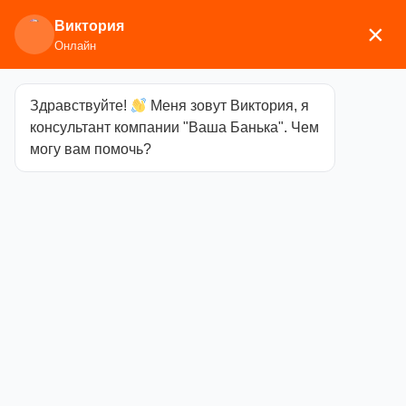
Виктория
×
Онлайн
Здравствуйте!
Меня зовут Виктория, я
Главная
/
Каминное/печное литье
/
Дверки
консультант компании "Ваша Банька". Чем
топочные
/ Стекло для дверки Везувий ДТ-4С
могу вам помочь?
(0.185х0.231)
Стекло для
дверки Везувий
ДТ-4С
(0.185х0.231)
Категория
Дверки
топочные