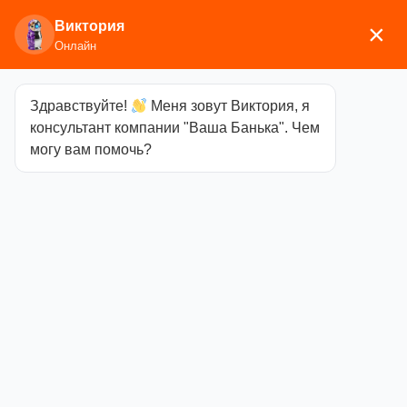
Виктория
×
Онлайн
Здравствуйте!
Меня зовут Виктория, я
Главная
/
Мебель
/
Стулья, табуреты,
консультант компании "Ваша Банька". Чем
шезлонги
/ Стул «Купец» (440*500*Н1130) Кожа
могу вам помочь?
(Неаполитанский Орех)
Стул «Купец»
(440*500*Н1130)
Кожа
(Неаполитанский
Орех)
Категория
Стулья,
табуреты, шезлонги