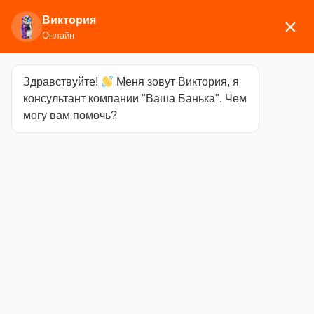
Виктория
×
Онлайн
Здравствуйте!
Меня зовут Виктория, я
Главная
/
Мебель
/
Стулья, табуреты,
консультант компании "Ваша Банька". Чем
шезлонги
/ Табурет раскладной
могу вам помочь?
Табурет
раскладной
Категория
Стулья,
табуреты, шезлонги