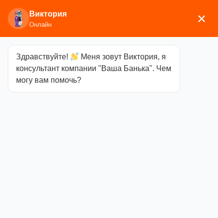
Виктория
×
Онлайн
Здравствуйте!
Меня зовут Виктория, я
Главная
/
Грили, тандыры, мангалы, печи под
консультант компании "Ваша Банька". Чем
казаны
/
Амфора
/ Тандыр Сармат Алладин (в
могу вам помочь?
комплекте стойка + подставка)
Тандыр Сармат
Алладин (в
комплекте
стойка +
подставка)
Категория
Амфора