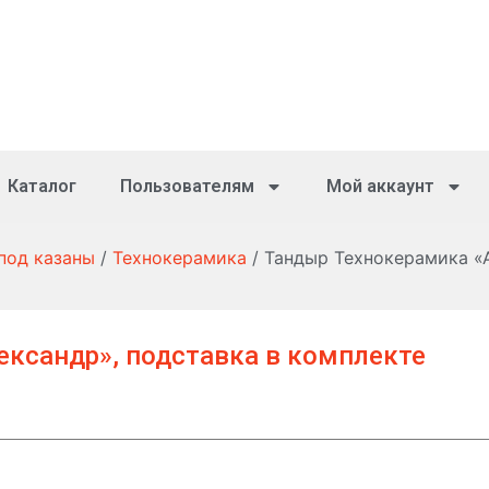
Каталог
Пользователям
Мой аккаунт
 под казаны
/
Технокерамика
/ Тандыр Технокерамика «А
ксандр», подставка в комплекте