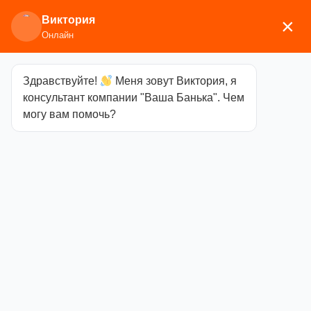
Виктория
×
Онлайн
Здравствуйте!
Меня зовут Виктория, я
Главная
/
Аксессуары для бани
/
Термометры,
консультант компании "Ваша Банька". Чем
гигрометры, часы
/ Термометр ТСС-2Ф для бани
могу вам помочь?
Термометр
ТСС-2Ф для
бани
Категория
Термометры,
гигрометры, часы