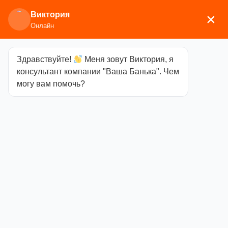
Виктория
×
Онлайн
Здравствуйте!
Меня зовут Виктория, я
Главная
/
Каминное/печное литье
/
Дверки
консультант компании "Ваша Банька". Чем
топочные
/ Тоннель монтажный (142*277*120) 236
могу вам помочь?
Тоннель
монтажный
(142*277*120)
236
Категория
Дверки
топочные