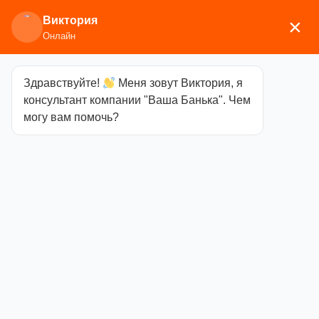
Виктория
×
Онлайн
Здравствуйте!
Меня зовут Виктория, я
Главная
/
Печи для бани
/
Дровяные и
консультант компании "Ваша Банька". Чем
газодровяные печи
/
Прометалл
/
Комплектующие
могу вам помочь?
(трубы, натрубные элементы,
тоннели)
/ Удлинитель тоннеля Атмосфера М
Удлинитель
тоннеля
Атмосфера М
Категория
Комплектующие
(трубы, натрубные