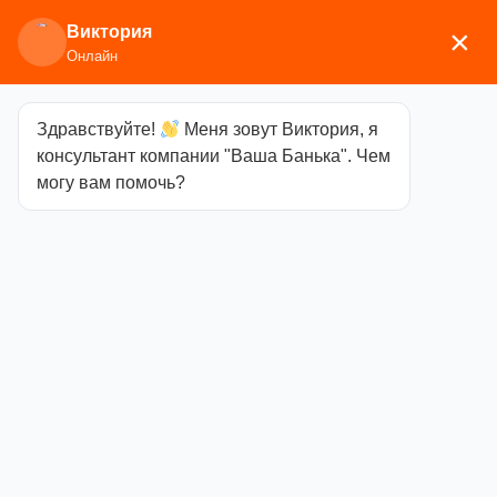
Виктория
×
Онлайн
Здравствуйте!
Меня зовут Виктория, я
Главная
/
Аксессуары для бани
/
Бондарные
консультант компании "Ваша Банька". Чем
изделия
/ Ведро 15л с пласт вставкой
могу вам помочь?
Ведро 15л с
пласт вставкой
Категория
Бондарные изделия