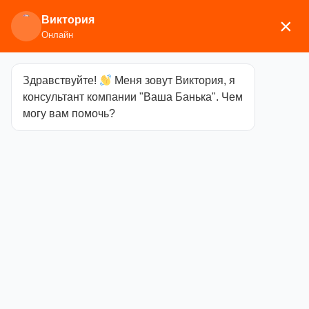
Виктория
×
Онлайн
Здравствуйте!
Меня зовут Виктория, я
Главная
/
Аксессуары для бани
/
Веера
/ Веер для
консультант компании "Ваша Банька". Чем
бани Левада, большой, два хвата
могу вам помочь?
Веер для бани
Левада,
большой, два
хвата
Категория
Веера