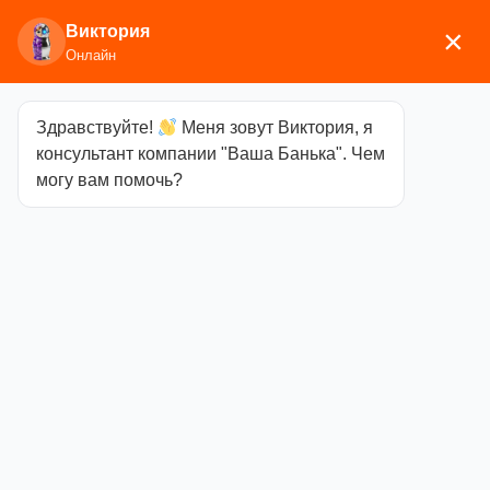
Виктория
×
Онлайн
Здравствуйте!
Меня зовут Виктория, я
Главная
/
Мебель
/
Полки, вешалки
/ Вешалка
консультант компании "Ваша Банька". Чем
Белка ВШР-1Т
могу вам помочь?
Вешалка Белка
ВШР-1Т
Категория
Полки,
вешалки