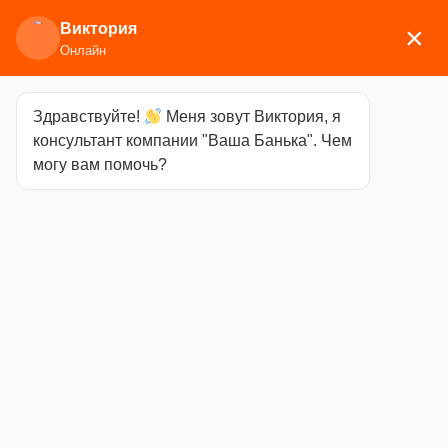
Виктория
×
Онлайн
Здравствуйте!
Меня зовут Виктория, я
Главная
/
Каминное/печное
консультант компании "Ваша Банька". Чем
литье
/
Задвижки
/ Задвижка ЗВП-5 поворотная
могу вам помочь?
130х130
Задвижка
ЗВП-5
поворотная
130х130
Категория
Задвижки