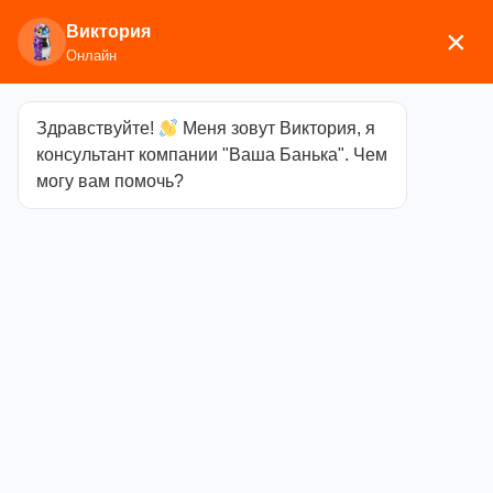
Виктория
×
Онлайн
Здравствуйте!
Меня зовут Виктория, я
Главная
/
Аксессуары для бани
/
Бондарные
консультант компании "Ваша Банька". Чем
изделия
/ Запарник 15л с нерж. вставкой ДУБ
могу вам помочь?
СА-20
Запарник 15л с
нерж. вставкой
ДУБ СА-20
Категория
Бондарные изделия