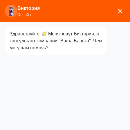
Виктория
×
Онлайн
Здравствуйте!
Меня зовут Виктория, я
Главная
/
Аксессуары для бани
/
Бондарные
консультант компании "Ваша Банька". Чем
изделия
/ Запарник Woodson с нерж. вставкой,
могу вам помочь?
16л, дуб
Запарник
Woodson с
нерж.
вставкой, 16л,
дуб
Категория
Бондарные изделия