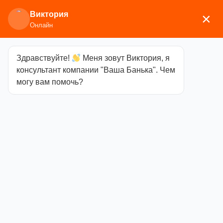
Виктория
×
Онлайн
Здравствуйте!
Меня зовут Виктория, я
Главная
/
Аксессуары для бани
/ Панно из
консультант компании "Ваша Банька". Чем
можжевельника
могу вам помочь?
Панно из
можжевельника