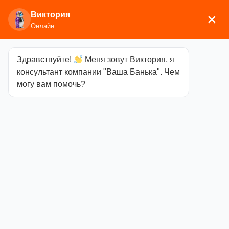
Виктория
×
Онлайн
Здравствуйте!
Меня зовут Виктория, я
Главная
/ Дымоходы и баки
консультант компании "Ваша Банька". Чем
могу вам помочь?
Дымоходы и баки