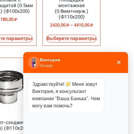
ащитой (0.5мм
монтажная
) (Ф100х200)
(0.8мм+нерж.)
(Ф110х200)
2180,00
₽
2420,00
₽
–
4410,00
₽
те параметры
Выберите параметры
Виктория
×
Онлайн
Здравствуйте!
Меня зовут
Виктория, я консультант
компании "Ваша Банька". Чем
могу вам помочь?
рт-сэндвич
Сэндвич
м) (Ф110х200)
(0.5мм+нерж.) 0.25м