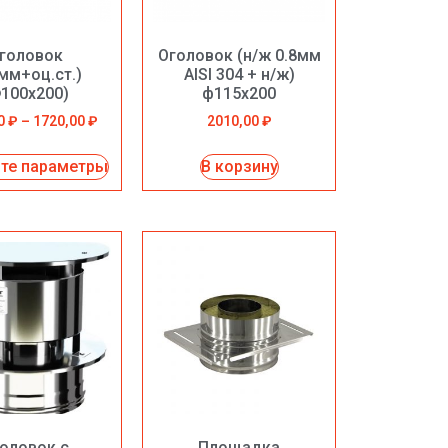
головок
Оголовок (н/ж 0.8мм
5мм+оц.ст.)
AISI 304 + н/ж)
100х200)
ф115х200
00
₽
–
1720,00
₽
2010,00
₽
те параметры
В корзину
оловок с
Площадка