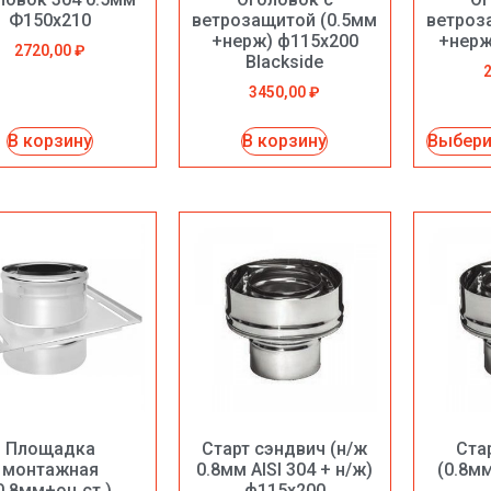
Ф150х210
ветрозащитой (0.5мм
ветроз
+нерж) ф115х200
+нерж
2720,00
₽
Blackside
3450,00
₽
В корзину
В корзину
Выбери
Площадка
Старт сэндвич (н/ж
Ста
монтажная
0.8мм AISI 304 + н/ж)
(0.8м
0.8мм+оц.ст.)
ф115х200