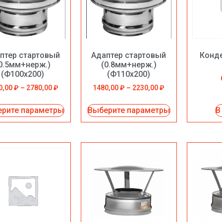
птер стартовый
Адаптер стартовый
Конд
0.5мм+нерж.)
(0.8мм+нерж.)
(Ф100х200)
(Ф110х200)
0,00
₽
–
2780,00
₽
1480,00
₽
–
2230,00
₽
рите параметры
Выберите параметры
В