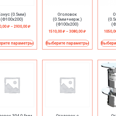
Конус (0.5мм)
Оголовок
О
(Ф100х200)
(0.5мм+нерж.)
(0.
(Ф100х200)
(Ф
0,00
₽
–
2930,00
₽
1510,00
₽
–
3080,00
₽
1050,
рите параметры
Выберите параметры
Выбери
ловок 304 0.5мм
Оголовок с
Ог