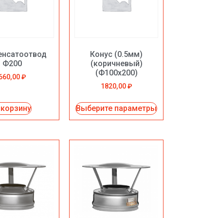
енсатоотвод
Конус (0.5мм)
Ф200
(коричневый)
(Ф100х200)
660,00
₽
1820,00
₽
 корзину
Выберите параметры