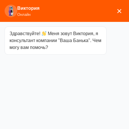
Виктория
×
Онлайн
Здравствуйте!
Меня зовут Виктория, я
Главная
/
Дымоходы и баки
/ Крашенный дымоход
консультант компании "Ваша Банька". Чем
могу вам помочь?
Крашенный дымоход