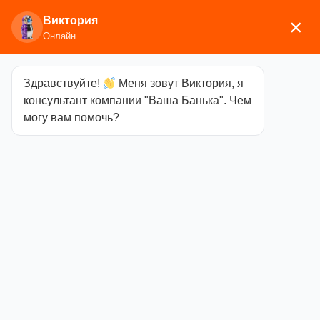
Виктория
×
Онлайн
Здравствуйте!
Меня зовут Виктория, я
Главная
/
Дымоходы и баки
/
Крашенный
консультант компании "Ваша Банька". Чем
дымоход
/ Старт-сэндвич (0.8мм) ф115х200
могу вам помочь?
Blackside
Старт-сэндвич
(0.8мм)
ф115х200
Blackside
Категория
Крашенный
дымоход