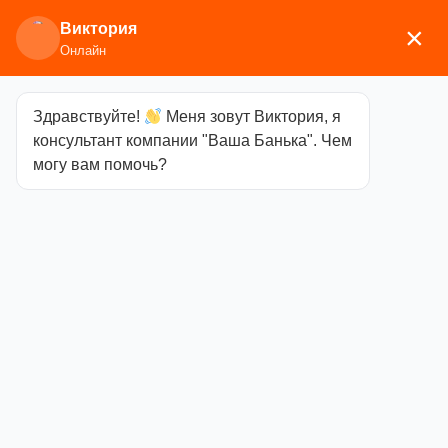
Виктория
×
Онлайн
Здравствуйте!
Меня зовут Виктория, я
Главная
/
Аксессуары для бани
/ Трапы
консультант компании "Ваша Банька". Чем
могу вам помочь?
Трапы