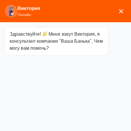
Виктория
×
Онлайн
Здравствуйте!
Меня зовут Виктория, я
Главная
/
Двери и окна
/ Деревянные двери
консультант компании "Ваша Банька". Чем
могу вам помочь?
Деревянные двери