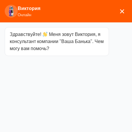
Виктория
×
Онлайн
Здравствуйте!
Меня зовут Виктория, я
Главная
/
Двери и окна
/ Ручки для деревянных
консультант компании "Ваша Банька". Чем
дверей
могу вам помочь?
Ручки для
деревянных дверей