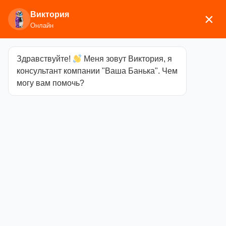
Виктория
×
Онлайн
Здравствуйте!
Меня зовут Виктория, я
Главная
/
Двери и окна
/ Стеклянные двери
консультант компании "Ваша Банька". Чем
могу вам помочь?
Стеклянные двери